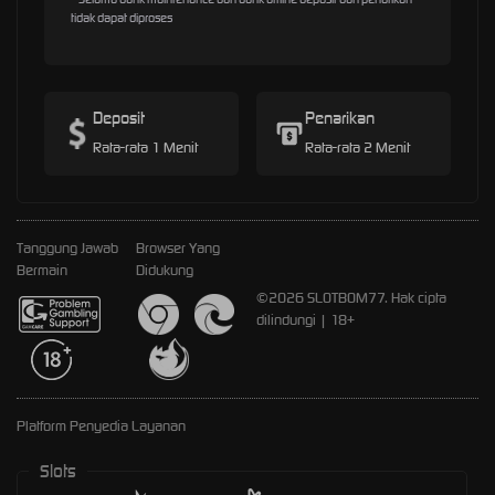
tidak dapat diproses
Deposit
Penarikan
Rata-rata 1 Menit
Rata-rata 2 Menit
Tanggung Jawab
Browser Yang
Bermain
Didukung
©2026 SLOTBOM77. Hak cipta
dilindungi | 18+
Platform Penyedia Layanan
Slots