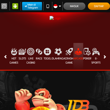
Main di
MASUK
DAFTAR
Telegram
HOT
SLOTS
LIVE
RACE
TOGEL
OLAHRAGA
CRASH
ARCADE
POKER
E-
SABUN
GAMES
CASINO
GAME
SPORTS
AYAM