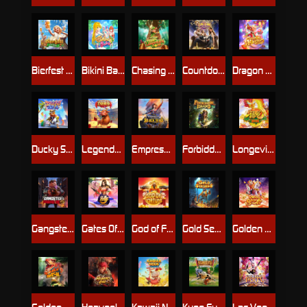
Bierfest Delight
Bikini Babes
Chasing Leprechaun Coins
Countdown to Fortune
Dragon Wonder
Ducky Spin
Legendary El Toro
Empress of the Black Seas
Forbidden Island
Longevity dragon(Fulong)
Gangster's Paradise
Gates Of Kunlun
God of Fortune
Gold Seekers
Golden Gallop