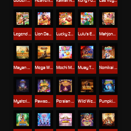
Golden Hatch
Heavenly Sage
Kawaii Neko
Kung Fu Warrior
Las Vegas Party
Legend of the White and Green Snake
Lion Dance Fortune
Lucky Zhu
Lulu's Enchanted Forest
Mahjong Fortune
Mayan Gold Hunt
Mega Wild Safari
Mochi Mochi
Muay Thai Arena
Nomikai Fever
Mysteries of Pandora
Pawsome Xmas
Persian Gems
Wild West Saloon
Pumpkin Night