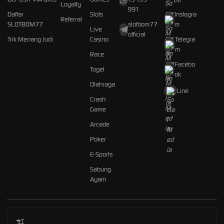
Loyalty
991
Daftar
Slots
Instagra
Referral
SLOTBOM77
slotbom77
m
Live
official
Trik Menang Judi
Casino
Telegra
m
Race
Facebo
Togel
ok
Olahraga
Line
Crash
Game
Arcade
Poker
E-Sports
Sabung
Ayam