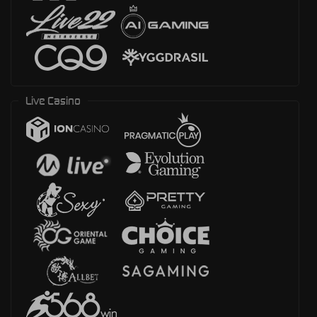
Live Casino