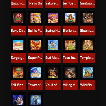
Queen of Aztec
Rave On
Sakura Neko
Samba Fiesta
SanGuo - The Brotherhood
Sexy Christmas Sirens
Spirits Fiesta
Spring Harvest
Stallion Princess
Steampunk Reloaded
Surgary bonanza
Super Phoenix
Surf Monkey
Taco Truck Delight
Temple of Gods
TNT Fiesta
Tower of Riches
Vault of Riches
Viking Valor
Wild Fish Hunter