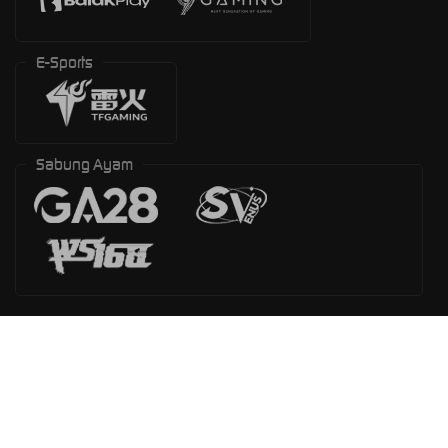
E-Sports
Sabung Ayam