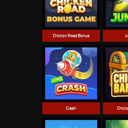
Chicken Road Bonus
J
Crash
Chick