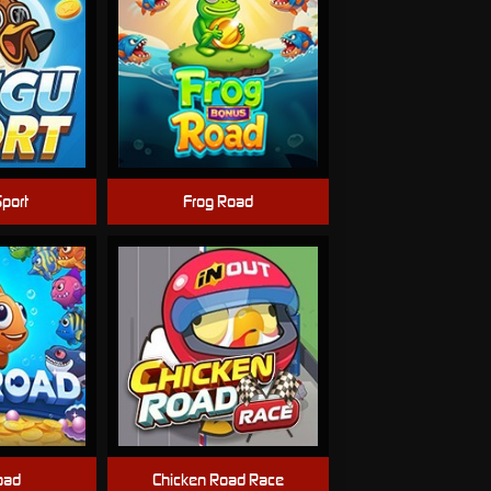
port
Frog Road
oad
Chicken Road Race