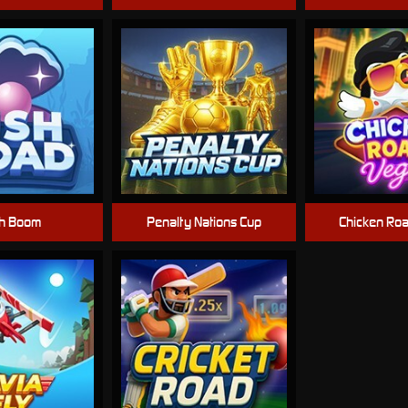
sh Boom
Penalty Nations Cup
Chicken Ro