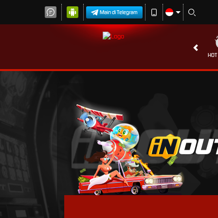
Main di Telegram
HOT