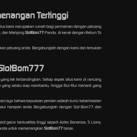
enangan Tertinggi
Situs kami merupakan rumah bagi permainan dengan peluang
ns, dan Mahjong
SlotBom77
Panda, di kenal dengan Return To
atkan peluang anda. Bergabunglah dengan kami dan temukan
 SlotBom777
yang tak terbandingkan. Setiap aspek situs kami di rancang
ng selalu siap membantu, hingga fitur-fitur menarik yang
percaya bahwa kepuasan pemain adalah kunci keberhasilan
aui harapan anda. Bergabunglah dengan Slot Bom77 dan
 gacor berkualitas tinggi seperti Aztec Bonanza, 5 Lions,
g anda untuk memenangkan
SlotBom77
besar.