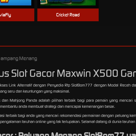
viaFly
Cricket Road
0 Gampang Menang
itus Slot Gacor Maxwin X500 
es Link Alternatif dengan Penyedia Rtp SlotBom777 dengan Modal Receh da
yang seru dan keuntungan yang maksimal.
s dan Mahjong Panda adalah pilihan terbaik bagi para pemain yang mencari 
, membantu anda membuat strategi dan mencapai kemenangan besar.
inasi terbaik bagi anda yang mencari rekomendasi permainan dengan peluang ke
ngalaman taruhan online yang tak terlupakan. Selamat datang di dunia taruhan
acor : Peluang Menang SlotBom77 ya