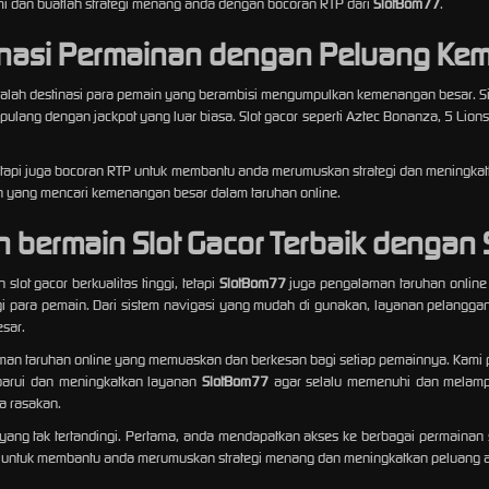
mi dan buatlah strategi menang anda dengan bocoran RTP dari
SlotBom77
.
tinasi Permainan dengan Peluang Kem
 adalah destinasi para pemain yang berambisi mengumpulkan kemenangan besar. 
ulang dengan jackpot yang luar biasa. Slot gacor seperti Aztec Bonanza, 5 Lio
tetapi juga bocoran RTP untuk membantu anda merumuskan strategi dan meningk
in yang mencari kemenangan besar dalam taruhan online.
 bermain Slot Gacor Terbaik dengan
lot gacor berkualitas tinggi, tetapi
SlotBom77
juga pengalaman taruhan online 
ara pemain. Dari sistem navigasi yang mudah di gunakan, layanan pelanggan ya
sar.
man taruhan online yang memuaskan dan berkesan bagi setiap pemainnya. Kami 
rbarui dan meningkatkan layanan
SlotBom77
agar selalu memenuhi dan melamp
a rasakan.
g tak tertandingi. Pertama, anda mendapatkan akses ke berbagai permainan slot
 untuk membantu anda merumuskan strategi menang dan meningkatkan peluan