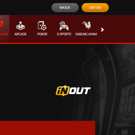
MASUK
DAFTAR
 GAME
ARCADE
POKER
E-SPORTS
SABUNG AYAM
PROMOSI