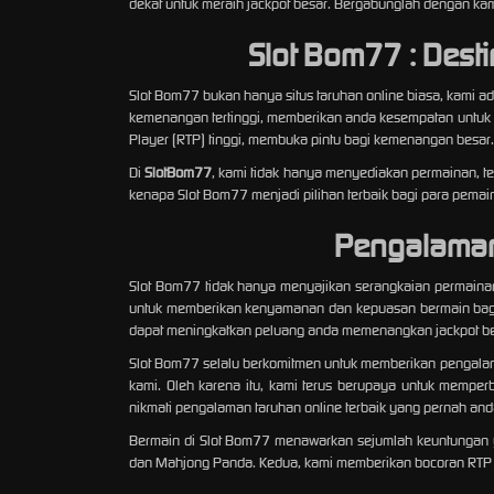
dekat untuk meraih jackpot besar. Bergabunglah dengan ka
Slot Bom77 : Des
Slot Bom77 bukan hanya situs taruhan online biasa, kami
kemenangan tertinggi, memberikan anda kesempatan untuk p
Player (RTP) tinggi, membuka pintu bagi kemenangan besar.
Di
SlotBom77
, kami tidak hanya menyediakan permainan, 
kenapa Slot Bom77 menjadi pilihan terbaik bagi para pema
Pengalaman
Slot Bom77 tidak hanya menyajikan serangkaian permainan s
untuk memberikan kenyamanan dan kepuasan bermain bagi p
dapat meningkatkan peluang anda memenangkan jackpot be
Slot Bom77 selalu berkomitmen untuk memberikan pengala
kami. Oleh karena itu, kami terus berupaya untuk mempe
nikmati pengalaman taruhan online terbaik yang pernah and
Bermain di Slot Bom77 menawarkan sejumlah keuntungan yan
dan Mahjong Panda. Kedua, kami memberikan bocoran RTP